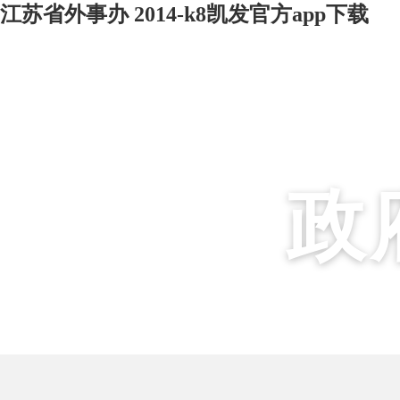
江苏省外事办 2014-k8凯发官方app下载
k8凯发官方app下载
政