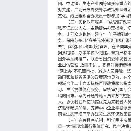
团、中瑞镇江生态产业园等50多家重点
对共建，广泛开展外交外事政策知识进
态化。线上组织全办党员干部参加“学习新
（二）优化政府服务，“放管服”改
私签证2553人次。主动提供办理指南
务，让群众少跑路。建立“一竿子插到底
务，保障苏州3亿多美元外资项目顺利签约
去”。优化因公出国(境)管理。在全国
据多跑路、办事单位少跑腿。坚持严格
国外事系统推广。联合省国资委印发省
业出访管理“放而不乱”。积极对接港澳
“网上办”不见面审批，减少人员接触。
动国家和我省惠港澳政策落地见效，在
领域合作二十六条措施百项政策服务指
习、生活提供便利服务。审核审批国际会
临的困难。率先开通外籍人员来苏“快捷通
人。协调我驻外使领馆优先为来我省人员
济循环畅通50条、支持中小企业平稳健
同省生态环境厅举办江苏生态环保政策
（三）完善程序机制，科学民主决策
重一大”事项均履行集体研究、民主决策