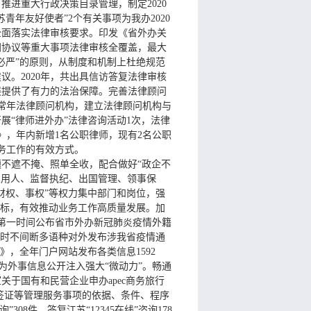
进重大行政决策目录管理，制定2020
年友好使者”2个有关事项为我办2020
全面落实法律审核要求。印发《省外办关
同协议等重大事项法律审核全覆盖，最大
必严”的原则，从制度和机制上杜绝规范
。2020年，共出具信访答复法律审核
展提供了有力的法治保障。完善法律顾问
常年法律顾问机构，建立法律顾问机构与
展“律师进外办”法律咨询活动1次，法律
》，年内新增1名公职律师，现有2名公职
务工作的有效方式。
不遮不掩、照单全收，配合做好“政企不
人用人、监督执纪、出国管理、领事保
财权、事权”等权力集中部门和岗位，强
指标，有效推动业务工作高质量发展。加
第一时间公布省市外办新冠肺炎疫情外籍
4小时不间断多语种对外发布涉我省疫情通
，全年门户网站发布各类信息1592
，为外事信息公开注入强大“微动力”。畅通
于国有和民营企业申办apec商务旅行
国签证等管理服务事项的依据、条件、程序
8件，答复江苏“12345在线”咨询178