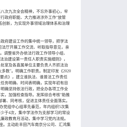
届八次九次全会精神，不忘外事初心，牢
行政府职能、大力推进涉外工作“放管
拓创新，为实现外事领域治理体系和治理
治政府建设工作的集中统一领导，把学法
司法厅开展工作交流、听取指导意见，亲
改。调整省外办依法行政工作领导小组、
进法治建设第一责任人职责实施细则》，
各处室及各直属单位主要负责人齐抓法治
数”。明确工作职责。制定印发《2020
工作要点》，建立谁执法、谁普法工作责任
点任务明确、时间表明确，实现年初有目
，明确坚持依法行政，把全办各项工作全
实，加强检查指导。发挥综合考核“助推
部署、同考核，促进主体责任全面落实。
。办党组中心组率先垂范，年内组织5次集
少于4次，集中学法作为支部学习的常设
风廉政教育月活动，集中学习党内法规。
讲座。主动赴丰田汽车南京分公司、汇鸿集