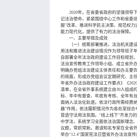
2020年，在省委省政府的坚强领
记法治使命，紧紧围绕中心工作和省委巡
服”改革、推进科学民主决策、规范权力
能力现代化，提供了有力的法治保障。
一、主要举措及成效
（一）统筹部署推进，法治机关建
用法和推进法治建设情况作为领导班子年
自部署全年法治政府建设工作目标规划，
法治宣传教育工作领导小组、成立省外办
明确办党组法治建设主体责任和办主要
的局面，形成办党组会议定期研究、主任
年省外办法治政府建设工作要点》《202
清单，在全省外事系统建立由30人组成
标、年中有督查、年底有考核、全年有
面纳入法治化轨道。依法行政所需经费纳
器”作用，依法履职情况作为各处室综合
营造守法用法氛围。“线上线下”齐发力
中学法，系统学习全面依法治国新理念
议题，常抓常新。邀请知名专家在全省
举办“12.4”国家宪法日暨省外办法