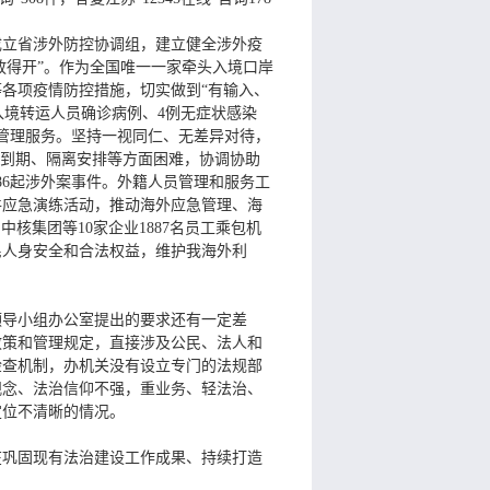
成立省涉外防控协调组，建立健全涉外疫
放得开”。作为全国唯一一家牵头入境口岸
各项疫情防控措施，切实做到“有输入、
入境转运人员确诊病例、4例无症状感染
员管理服务。坚持一视同仁、无差异对待，
可到期、隔离安排等方面困难，协调协助
86起涉外案事件。外籍人员管理和服务工
件应急演练活动，推动海外应急管理、海
核集团等10家企业1887名员工乘包机
民人身安全和合法权益，维护我海外利
领导小组办公室提出的要求还有一定差
政策和管理规定，直接涉及公民、法人和
检查机制，办机关没有设立专门的法规部
观念、法治信仰不强，重业务、轻法治、
定位不清晰的情况。
在巩固现有法治建设工作成果、持续打造