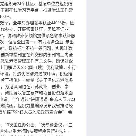
个党组织与24个社区、基层单位党组织结
苏干部在线学习等平台，推进学法工作常
00%。
率，全年共办理领事认证44026份，因
务代办处，开展领事认证、因私签证业
取”。协调驻外使领馆提供紧急领事认证服
人次，位居全国第一，有力服务企业“走出
孤岛”、系统标准不统一等问题，实现让数
关创新举措刊登在外交部内部刊物上向全
公派驻港澳管理工作有关文件，确保对企
动上门解读因公出国（境）便利政策，实行
放环境。打造优质涉港澳软环境，积极推
作若干措施》，编制《关于深化苏港澳多
见，为港澳同胞在江苏就业、创业、学
系，帮助解决复工复产和项目投资落地面
请。全年通过“快捷通道”来苏人员5723
发邀请函。组织力量编译发布我省推动经
情防控下外籍人员入境政策宣介会”，会
13次主任办公会、1次专题会议，“三
《省外办重大行政决策程序暂行办法》，