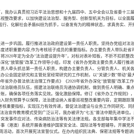
导下，我办认真贯彻习近平法治思想和十九届四中、五中全会以及省委十三
视整改要求，以加快建设法治型、服务型、创新型机关为目标，以全面履
运行、化解社会矛盾纠纷为抓手，以奋发有为的精神状态，求真务实、开
设进一步巩固。履行推进法治政府建设第一责任人职责。坚持办党组对法
度述职重要内容,作为考核班子成员的重要指标。办主要负责人带队赴省
将2020年定为全办“法治建设提升年”，对标对表补短板，不折不扣抓整
深化“放管服”改革工作领导小组，印发《省外办党政主要负责人履行推
负责人牵头抓总第一责任人职责，构建办主要负责人、分管负责人、机关
办公会固定研究和主管处室经常研究的工作机制，以“关键少数”带动“最大多
0年省外办普法依法治理工作要点》《2020年省外办深化“放管服”改革
的法治联络员队伍，搭建法治联络员沟通协调机制，做到责任人明确、重
台账，确保各项任务落实见效。强化激励保障。修订《省外办工作规则》
入财务预算予以保障，法治建设纳入省委巡视整改重要内容，定期跟踪落
考核重要指标，实现压力有效传递，督促法治建设与业务工作同研究、同
的法治宣传教育模式受到广泛认可，我办被评为“七五”普法中期先进单位
、突发事件应对法、传染病防治法等有关法律法规。各支部每年集中学法不
外事（港澳）系统开展香港维护国家安全法、国际法等专题辅导。开展党
治宣传周活动，首次开展宪法宣誓仪式。在办内组织民法典、保密法规等专题