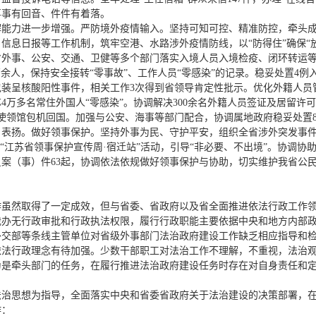
事事有回音、件件有着落。
解能力进一步增强。严防境外疫情输入。坚持可知可控、精准防控，牵头
信息日报等工作机制，筑牢空港、水路涉外疫情防线，以“防得住”确保“
外事、公安、交通、卫健等多个部门落实入境人员入境检疫、闭环转运等
余人，保持安全接转“零事故”、工作人员“零感染”的记录。稳妥处置4例
外包装呈核酸阳性事件，相关工作3次得到省领导肯定性批示。优化外籍人
4万多名常住外国人“零感染”。协调解决300余名外籍人员签证及居留许
华使领馆包机回国。加强与公安、海事等部门配合，协调属地政府稳妥处置
名表扬。做好领事保护。坚持外事为民、守护平安，组织全省涉外突发事
“江苏省领事保护宣传周·宿迁站”活动，引导“非必要、不出境”。协调协助中
案（事）件63起，协调依法依规做好领事保护与协助，切实维护我省公
工作虽然取得了一定成效，但与省委、省政府以及省全面推进依法行政工作
我办无行政审批和行政执法权限，履行行政职能主要依据中央和地方内部
外交部等条线主管单位对省级外事部门法治政府建设工作缺乏相应指导和
依法行政理念有待加强。少数干部职工对法治工作不理解，不重视，法治
为是牵头部门的任务，在履行推进法治政府建设任务时存在对自身责任和
平法治思想为指导，全面落实中央和省委省政府关于法治建设的决策部署，
作：