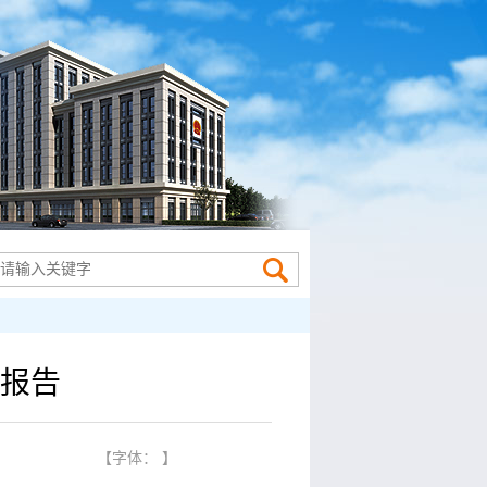
的报告
】
【字体： 】