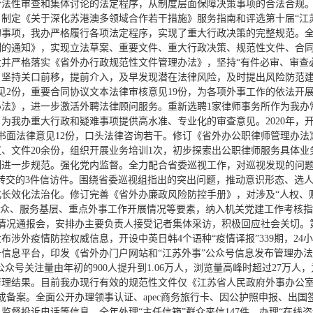
法性审查和集体讨论的法定程序，从制度层面保障决策事项的合法合规。推
制定《关于深化苏港澳多领域合作若干措施》服务指南和评选第十届“江苏青
的事项，我办严格履行各项法定程序，实现了重大行政决策的完整规范。
制的通知》，实现立法草案、重要文件、重大行政决策、规范性文件、合
并严格落实《省外办行政规范性文件管理办法》，坚持“有件必审、审查
坚持关口前移，提前介入，及早发现潜在法律风险，及时提出风险防范建议
见2份，重要合同协议文本法律审核意见19份，为各项外事工作的依法开
办法》，进一步激活外聘法律顾问服务。重新选聘1家律师事务所作为我办
为我办重大行政和疑难事项提供高水准、专业化的审查意见。2020年，开
书面法律意见12份，口头法律咨询若干。修订《省外办公职律师管理办法
、文件20余份，组织开展业务培训1次，初步探索出公职律师服务具体业
制进一步规范。强化党内监督。全力配合省委巡视工作，对巡视发现的问题
转交的3件信访件。围绕省委巡视组指出的突出问题，推动意识形态、选
长效化法治化。修订完善《省外办廉政风险防控手册》，对涉及“人权、
群众、服务基层、重点外事工作开展情况等要素，纳入机关党建工作考核
控情况通报会，安排办主要负责人接受记者集体采访，积极回应社会关切。
布涉外疫情防控权威信息，开设中英日韩4个语种“疫情译报”339期，2
信息平台，印发《省外办门户网站和“江苏外事”公众号信息发布管理办法》
公众号关注量由年初的900人提升到1.06万人，浏览量高峰时超过27万人
理结果。目前我办现行有效的规范性文件仅《江苏省人民政府外事办公室关
成备案。全面公开办理领事认证、apec商务旅行卡、因公护照申报、出
投诉电话等信息。全年处理“主任信箱”群众来信147件，办理“在线咨询”30