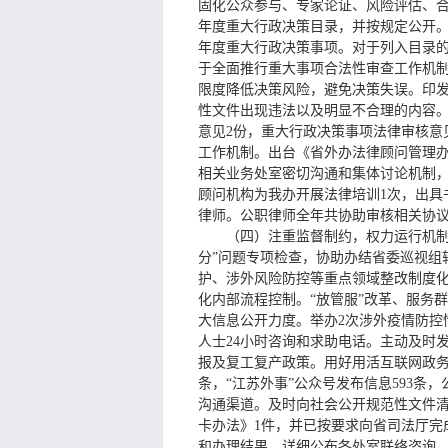
固化公众参与、专家论证、风险评估、合
年度重大行政决策目录，并按规定公开。
年度重大行政决策事项。对于列入目录
于全面推行重大事项合法性审查工作机
限度降低决策风险，避免决策失误。印发
性文件出现违法以及明显不合理的内容。
意见2份，重大行政决策事项法律审核意
工作机制。出台《省外办法律顾问管理
相关业务处室密切沟通和集体讨论机制，
顾问机构为我办开展法律培训1次，出具
律师。公职律师全年共协助审核相关协议
（四）注重监督制约，权力运行机
分”问题专项检查，协助办结省委巡视组
护、涉外风险防控等重点领域整改制度化
化内部流程控制。“放管服”改革、服务
大信息公开力度。举办2次涉外疫情防
人士24小时咨询和求助电话。主动及时发
报及复工复产政策。用好用活互联网政务
条，“江苏外事”公众号发布信息593条，
沟通渠道。及时向社会公开规范性文件清
卡办法》1件，并已按要求向省司法厅完
和办理结果，详细公布各处室联络咨询、监督