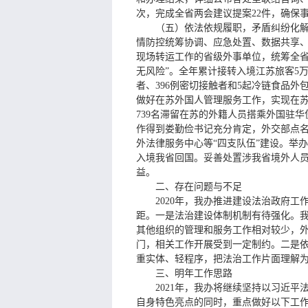
次，完成全省两会建议提案22件，确保
（五）依法依规履职，矛盾纠纷化
情防控统筹协调、应急处置、数据共享、
现场转运工作的省级外事单位，统筹全省
无风险”。全年累计接转入境江苏旅客5万
者、396例密切接触者和5起冷链食品
做好在苏外国人管理服务工作，实现在苏
739名滞留在苏的外籍人员搭乘外国驻
作得到娄勤俭书记充分肯定，外交部点
外法律服务中心等“四支队伍”建设。举办
入境我省回国。妥善处置涉我省境外人员
益。
二、存在问题与不足
2020年，我办推进建设法治政府
距。一是法治建设体制机制有待强化。
其他组织的管理和服务工作相对较少，
门，相关工作开展受到一定制约。二是
重实体、轻程序，把法治工作片面理解
三、明年工作思路
2021年，我办将继续坚持以习近
自身特色亮点的同时，重点做好以下工