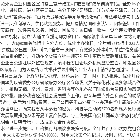
外资外贸企业和园区宣讲复工复产政策和“放管服”改革创新举措。全办16
企业、进校园、进社区等活动。充分用好学习强国、江苏机关党建云、江
思想”答题竞赛、“百万党员学宪法学党章考法活动”，考法学法参与率达1
革进一步推向深入。优化政务服务。提升疫情期间领事认证、因私签证工作效
，切实履行一次性告知义务，因公、因私签证窗口统一收件。设立连云港业
”直达机制，设立“人道主义援助即办窗口”，确保领事认证单认证“立等可
。加大apec商务旅行卡宣介力度，优化申办流程，全年新办旅行卡831
率先建成因公出国（境）审批“全省一张网”，有效避免外事审批单位“信息
事前审批的同时，推动在全省建立统一规范的事中事后监管政策体系，有
属企业因公派驻境外监管规定，填补我省国企境外机构监管空白。印发因
特区政府部门为因疫情导致常驻手续中断的企业人员申请“绿色通道”。主
坚持急事急办，允许容缺受办理、材料后补，第一时间下达批件。优化开
全国率先以省委办公厅省政府办公厅名义印发《关于深化苏港澳多领域合
南》，推动无锡、常州、泰州、省科协等各地各部门陆续出台贯彻实施意
议53批，服务我省经济社会发展重点工作。密切与重点外企和商会的联
道”，先后为韩国lg集团、三星公司等重点外资企业办理来华申请和包机申
办理签证，向来我省从事必要的经贸、科技等活动的2700名外籍人员签
康发展政策措施22条等复工复产信息。与上海美国商会共同举办“常态化疫
说明会（日韩专场），达成多项合作协议。
水平进一步提升。严格执行各项议事决策制度。全年共召开23次办党组会、
，重大决策集体讨论率达100%，对重大决策全程记录、及时归档。印发