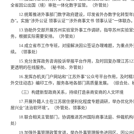
全省因公出国（境）审批一体化数字监管。（外管处）
12.统筹推进外事部门数字政府建设，印发省外办数字化转型
办”。实施“涉外公证 领事认证”“涉外商事文书 领事认证”一体联
13.协助外交部开展苏州实验室外事工作调研，指导苏州实验
务，根据实际需要安排。（外管处）
14.成立省市工作专班，对接解决因公签证办理难题，为重点
续。（领事处）
15.充分发挥政务咨询投诉举报平台作用，及时回复办理江苏1
更透明的在线服务。（秘书处、外管处）
16.发挥办机关门户网站和“江苏外事”公众号平台作用，及
外交往动态》编印工作，服务各地各部门高质量发展。（综合处、
（三）构建新型政商关系，持续打造亲商安商的人文环境
17.开展外籍人士在江苏居住便利化程度专题调研，举办优化
居兴业“法治软环境”。（外管处、领事处）
18.联合相关主管部门，协调推进苏州国际商事法庭、仲裁机
处）
19.加强外事管理政策宣讲，举办外事管理服务进园区、因公