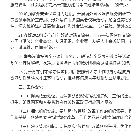
服务管理、社会组织“走出去”能力建设等专题培训活动。（外管处
20.加强涉外安全保障能力建设，开展境外园区法律服务调研
苏省领事保护宣传周、涉外法律服务圆桌会议等活动，加强江苏省
件，切实维护江苏居民和企业在海外合法权益。（外管处、涉外安
21.办好2023江苏与驻沪领馆对话交流会、江苏—法国合作交
外国（港澳）企业商会、友好组织、企业家、友好人士来苏访问，
处、港澳处、民间交流处）
22.举办港澳投资企业法律服务月、驻港苏企发展座谈会等活
苏企业排忧解难。发挥涉港澳法律专家服务团和南京港澳仲裁院作
23.完善育才引才聚才保障机制，按照省人才工作领导小组成
香港创新创科人才江苏行活动，推动苏港澳青年创新创业基地建设
三、工作要求
（一）提高政治站位。要深刻认识深化“放管服”改革工作的重
抓手，确保国家和省委省政府有关改革政策措施落地见效。
（二）细化组织实施。要加强“放管服”改革工作的组织领导，
作新举措。各处室要把“放管服”改革工作作为党建和业务深度融合
（三）建立奖惩机制。要把落实“放管服”改革各项举措、优