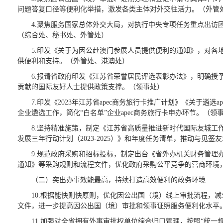
问题答复口径等便利化举措，激发各类主体对外交往活力。（外管
4.聚焦服务国家总体外交大局，对执行中央专项任务重点出访
（综合处、秘书处、外管处）
5.印发《关于为因公赴澳门参展人员提供便利的通知》，对各
供便利和支持。（外管处、港澳处）
6.报请省政府印发《江苏省荣誉居民评选表彰办法》，明确授
贡献的国际友好人士提供政策支撑。（领事处）
7.印发《2023年江苏省apec商务旅行卡推广计划》《关于遴选
企业遴选工作，简化“白名单”企业apec商务旅行卡申办环节。（领
8.坚持精准施策，制定《江苏省高质量推进新时代国际友城工
发展三年行动计划（2023-2025）》和年度任务清单，推动与
9.规范政府采购和招标投标，制定出台《省外办机关财务管理
通知》等采购规则和流程文件，优化政府采购公平竞争的营商环境
（二）突出办事效能最高，持续打造高效便利的政务环境
10.根据能快则快原则，优化因公出国（境）线上审批流程，减
文件，进一步提高因公出国（境）审批和领事证照服务便利化水平
11.加强对全省拥有外事审批权单位综合归口管理，按照“统