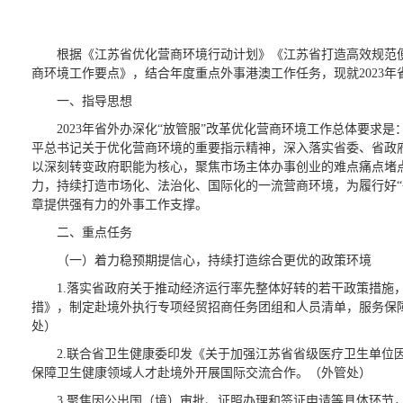
根据《江苏省优化营商环境行动计划》《江苏省打造高效规范便利的
商环境工作要点》，结合年度重点外事港澳工作任务，现就2023年
一、指导思想
2023年省外办深化“放管服”改革优化营商环境工作总体要
平总书记关于优化营商环境的重要指示精神，深入落实省委、省政
以深刻转变政府职能为核心，聚焦市场主体办事创业的难点痛点堵点
力，持续打造市场化、法治化、国际化的一流营商环境，为履行好“
章提供强有力的外事工作支撑。
二、重点任务
（一）着力稳预期提信心，持续打造综合更优的政策环境
1.落实省政府关于推动经济运行率先整体好转的若干政策措施
措》，制定赴境外执行专项经贸招商任务团组和人员清单，服务保
处）
2.联合省卫生健康委印发《关于加强江苏省省级医疗卫生单位
保障卫生健康领域人才赴境外开展国际交流合作。（外管处）
3.聚焦因公出国（境）审批、证照办理和签证申请等具体环节