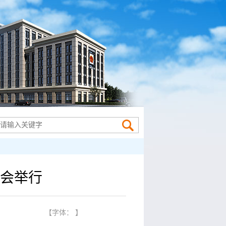
待会举行
】
【字体： 】